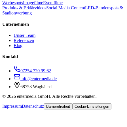
Werbespots
Imagefilme
Eventfilme
Produkt- & Erklärvideos
Social Media Content
LED-Bandenspots &
Stadionwerbung
Unternehmen
Unser Team
Referenzen
Blog
Kontakt
07254 720 99 62
info@entermedia.de
68753 Waghäusel
©
2026
entermedia GmbH. Alle Rechte vorbehalten.
Impressum
Datenschutz
Barrierefreiheit
Cookie-Einstellungen