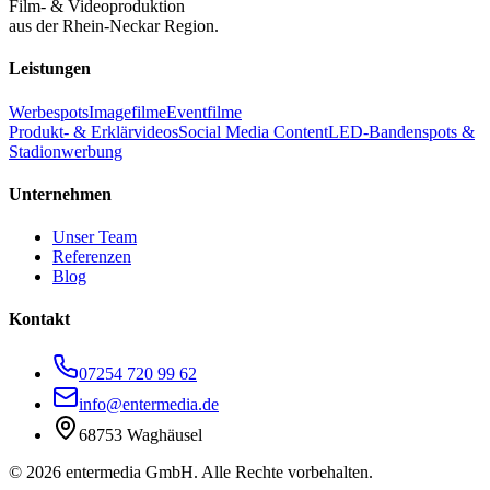
Film- & Videoproduktion
aus der Rhein-Neckar Region.
Leistungen
Werbespots
Imagefilme
Eventfilme
Produkt- & Erklärvideos
Social Media Content
LED-Bandenspots &
Stadionwerbung
Unternehmen
Unser Team
Referenzen
Blog
Kontakt
07254 720 99 62
info@entermedia.de
68753 Waghäusel
©
2026
entermedia GmbH. Alle Rechte vorbehalten.