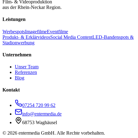
Film- & Videoproduktion
aus der Rhein-Neckar Region.
Leistungen
Werbespots
Imagefilme
Eventfilme
Produkt- & Erklärvideos
Social Media Content
LED-Bandenspots &
Stadionwerbung
Unternehmen
Unser Team
Referenzen
Blog
Kontakt
07254 720 99 62
info@entermedia.de
68753 Waghäusel
©
2026
entermedia GmbH. Alle Rechte vorbehalten.