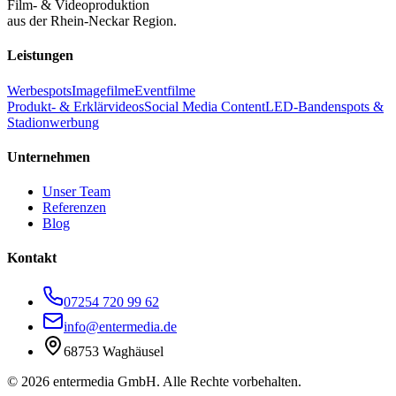
Film- & Videoproduktion
aus der Rhein-Neckar Region.
Leistungen
Werbespots
Imagefilme
Eventfilme
Produkt- & Erklärvideos
Social Media Content
LED-Bandenspots &
Stadionwerbung
Unternehmen
Unser Team
Referenzen
Blog
Kontakt
07254 720 99 62
info@entermedia.de
68753 Waghäusel
©
2026
entermedia GmbH. Alle Rechte vorbehalten.