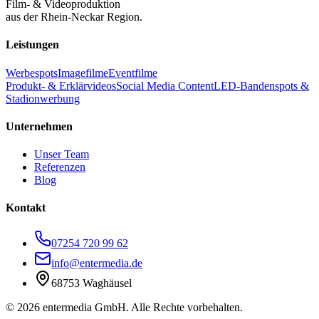
Film- & Videoproduktion
aus der Rhein-Neckar Region.
Leistungen
Werbespots
Imagefilme
Eventfilme
Produkt- & Erklärvideos
Social Media Content
LED-Bandenspots &
Stadionwerbung
Unternehmen
Unser Team
Referenzen
Blog
Kontakt
07254 720 99 62
info@entermedia.de
68753 Waghäusel
©
2026
entermedia GmbH. Alle Rechte vorbehalten.