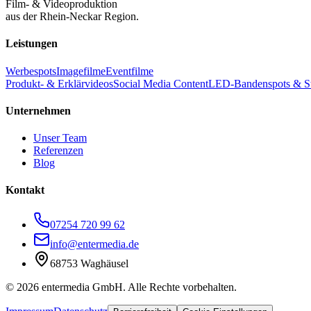
Film- & Videoproduktion
aus der Rhein-Neckar Region.
Leistungen
Werbespots
Imagefilme
Eventfilme
Produkt- & Erklärvideos
Social Media Content
LED-Bandenspots & S
Unternehmen
Unser Team
Referenzen
Blog
Kontakt
07254 720 99 62
info@entermedia.de
68753 Waghäusel
©
2026
entermedia GmbH. Alle Rechte vorbehalten.