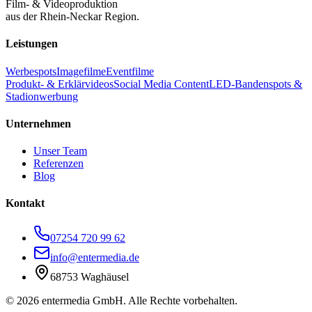
Film- & Videoproduktion
aus der Rhein-Neckar Region.
Leistungen
Werbespots
Imagefilme
Eventfilme
Produkt- & Erklärvideos
Social Media Content
LED-Bandenspots &
Stadionwerbung
Unternehmen
Unser Team
Referenzen
Blog
Kontakt
07254 720 99 62
info@entermedia.de
68753 Waghäusel
©
2026
entermedia GmbH. Alle Rechte vorbehalten.