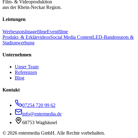
Film- & Videoproduktion
aus der Rhein-Neckar Region.
Leistungen
Werbespots
Imagefilme
Eventfilme
Produkt- & Erklärvideos
Social Media Content
LED-Bandenspots &
Stadionwerbung
Unternehmen
Unser Team
Referenzen
Blog
Kontakt
07254 720 99 62
info@entermedia.de
68753 Waghäusel
©
2026
entermedia GmbH. Alle Rechte vorbehalten.