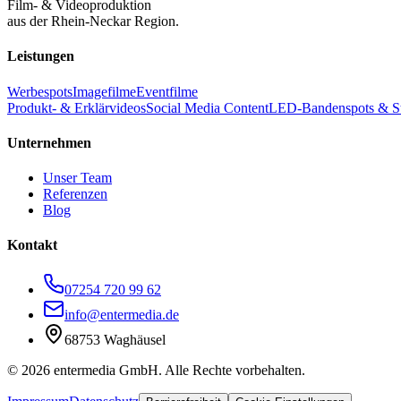
Film- & Videoproduktion
aus der Rhein-Neckar Region.
Leistungen
Werbespots
Imagefilme
Eventfilme
Produkt- & Erklärvideos
Social Media Content
LED-Bandenspots & S
Unternehmen
Unser Team
Referenzen
Blog
Kontakt
07254 720 99 62
info@entermedia.de
68753 Waghäusel
©
2026
entermedia GmbH. Alle Rechte vorbehalten.