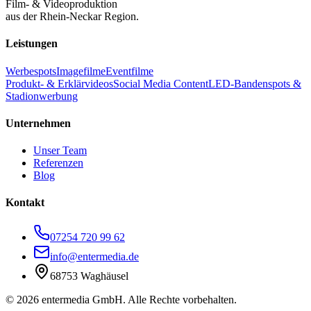
Film- & Videoproduktion
aus der Rhein-Neckar Region.
Leistungen
Werbespots
Imagefilme
Eventfilme
Produkt- & Erklärvideos
Social Media Content
LED-Bandenspots &
Stadionwerbung
Unternehmen
Unser Team
Referenzen
Blog
Kontakt
07254 720 99 62
info@entermedia.de
68753 Waghäusel
©
2026
entermedia GmbH. Alle Rechte vorbehalten.