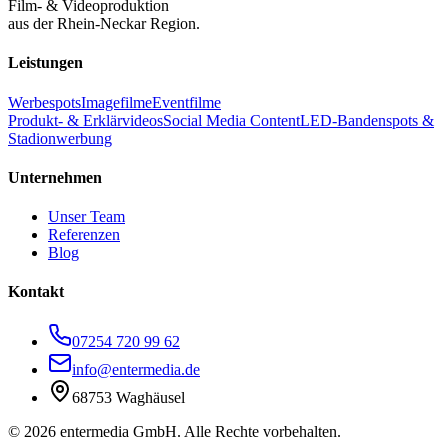
Film- & Videoproduktion
aus der Rhein-Neckar Region.
Leistungen
Werbespots
Imagefilme
Eventfilme
Produkt- & Erklärvideos
Social Media Content
LED-Bandenspots &
Stadionwerbung
Unternehmen
Unser Team
Referenzen
Blog
Kontakt
07254 720 99 62
info@entermedia.de
68753 Waghäusel
©
2026
entermedia GmbH. Alle Rechte vorbehalten.