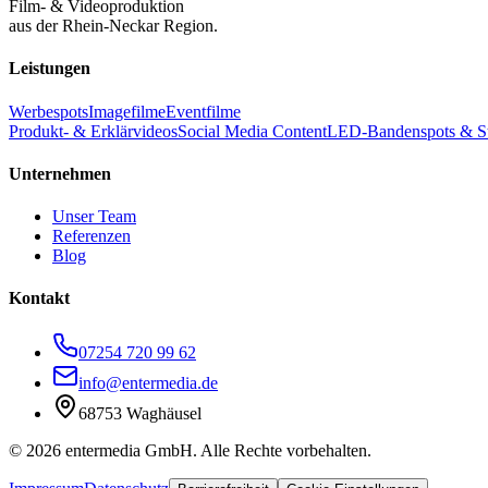
Film- & Videoproduktion
aus der Rhein-Neckar Region.
Leistungen
Werbespots
Imagefilme
Eventfilme
Produkt- & Erklärvideos
Social Media Content
LED-Bandenspots & S
Unternehmen
Unser Team
Referenzen
Blog
Kontakt
07254 720 99 62
info@entermedia.de
68753 Waghäusel
©
2026
entermedia GmbH. Alle Rechte vorbehalten.