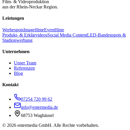
Film- & Videoproduktion
aus der Rhein-Neckar Region.
Leistungen
Werbespots
Imagefilme
Eventfilme
Produkt- & Erklärvideos
Social Media Content
LED-Bandenspots &
Stadionwerbung
Unternehmen
Unser Team
Referenzen
Blog
Kontakt
07254 720 99 62
info@entermedia.de
68753 Waghäusel
©
2026
entermedia GmbH. Alle Rechte vorbehalten.