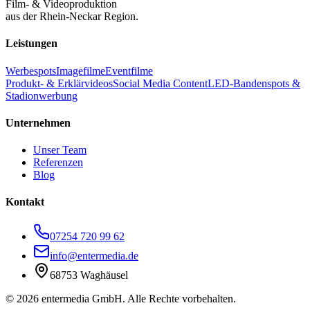
Film- & Videoproduktion
aus der Rhein-Neckar Region.
Leistungen
Werbespots
Imagefilme
Eventfilme
Produkt- & Erklärvideos
Social Media Content
LED-Bandenspots &
Stadionwerbung
Unternehmen
Unser Team
Referenzen
Blog
Kontakt
07254 720 99 62
info@entermedia.de
68753 Waghäusel
©
2026
entermedia GmbH. Alle Rechte vorbehalten.