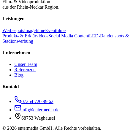
Film- & Videoproduktion
aus der Rhein-Neckar Region.
Leistungen
Werbespots
Imagefilme
Eventfilme
Produkt- & Erklärvideos
Social Media Content
LED-Bandenspots &
Stadionwerbung
Unternehmen
Unser Team
Referenzen
Blog
Kontakt
07254 720 99 62
info@entermedia.de
68753 Waghäusel
©
2026
entermedia GmbH. Alle Rechte vorbehalten.