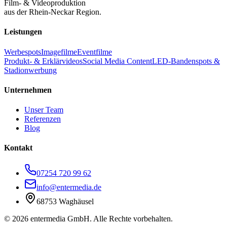
Film- & Videoproduktion
aus der Rhein-Neckar Region.
Leistungen
Werbespots
Imagefilme
Eventfilme
Produkt- & Erklärvideos
Social Media Content
LED-Bandenspots &
Stadionwerbung
Unternehmen
Unser Team
Referenzen
Blog
Kontakt
07254 720 99 62
info@entermedia.de
68753 Waghäusel
©
2026
entermedia GmbH. Alle Rechte vorbehalten.