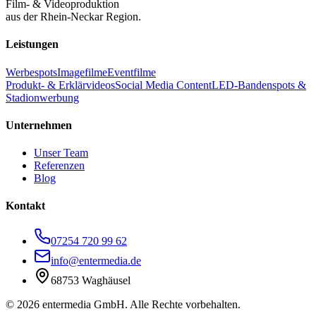
Film- & Videoproduktion
aus der Rhein-Neckar Region.
Leistungen
Werbespots
Imagefilme
Eventfilme
Produkt- & Erklärvideos
Social Media Content
LED-Bandenspots &
Stadionwerbung
Unternehmen
Unser Team
Referenzen
Blog
Kontakt
07254 720 99 62
info@entermedia.de
68753 Waghäusel
©
2026
entermedia GmbH. Alle Rechte vorbehalten.