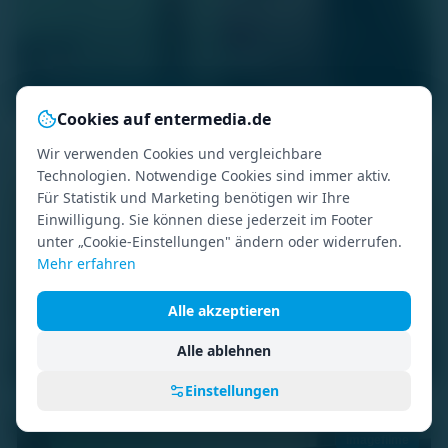
UHREN - OPTIK - SCHMUCK
Anton Schwandl GmbH
Cookies auf entermedia.de
Wir verwenden Cookies und vergleichbare
imagefilme
Technologien. Notwendige Cookies sind immer aktiv.
Für Statistik und Marketing benötigen wir Ihre
Einwilligung. Sie können diese jederzeit im Footer
unter „Cookie-Einstellungen" ändern oder widerrufen.
Mehr erfahren
Alle akzeptieren
PFLEGEHEIM ST. FRANZISKUS
Alle ablehnen
Caritas Mannheim
Einstellungen
imagefilme