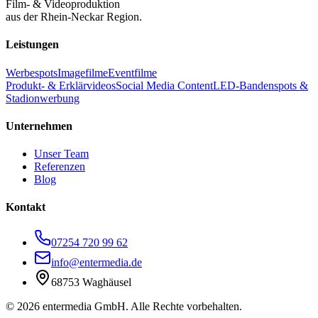
Film- & Videoproduktion
aus der Rhein-Neckar Region.
Leistungen
Werbespots
Imagefilme
Eventfilme
Produkt- & Erklärvideos
Social Media Content
LED-Bandenspots &
Stadionwerbung
Unternehmen
Unser Team
Referenzen
Blog
Kontakt
07254 720 99 62
info@entermedia.de
68753 Waghäusel
©
2026
entermedia GmbH. Alle Rechte vorbehalten.