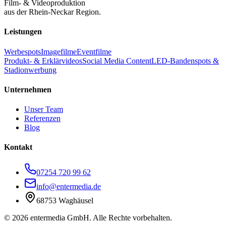
Film- & Videoproduktion
aus der Rhein-Neckar Region.
Leistungen
Werbespots
Imagefilme
Eventfilme
Produkt- & Erklärvideos
Social Media Content
LED-Bandenspots &
Stadionwerbung
Unternehmen
Unser Team
Referenzen
Blog
Kontakt
07254 720 99 62
info@entermedia.de
68753 Waghäusel
©
2026
entermedia GmbH. Alle Rechte vorbehalten.