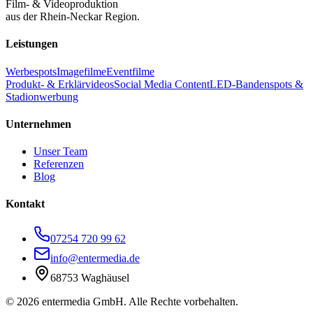
Film- & Videoproduktion
aus der Rhein-Neckar Region.
Leistungen
Werbespots
Imagefilme
Eventfilme
Produkt- & Erklärvideos
Social Media Content
LED-Bandenspots &
Stadionwerbung
Unternehmen
Unser Team
Referenzen
Blog
Kontakt
07254 720 99 62
info@entermedia.de
68753 Waghäusel
©
2026
entermedia GmbH. Alle Rechte vorbehalten.