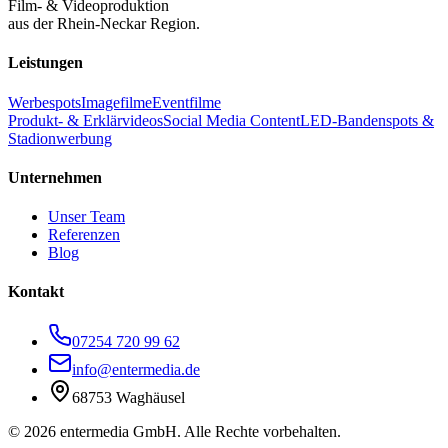
Film- & Videoproduktion
aus der Rhein-Neckar Region.
Leistungen
Werbespots
Imagefilme
Eventfilme
Produkt- & Erklärvideos
Social Media Content
LED-Bandenspots &
Stadionwerbung
Unternehmen
Unser Team
Referenzen
Blog
Kontakt
07254 720 99 62
info@entermedia.de
68753 Waghäusel
©
2026
entermedia GmbH. Alle Rechte vorbehalten.