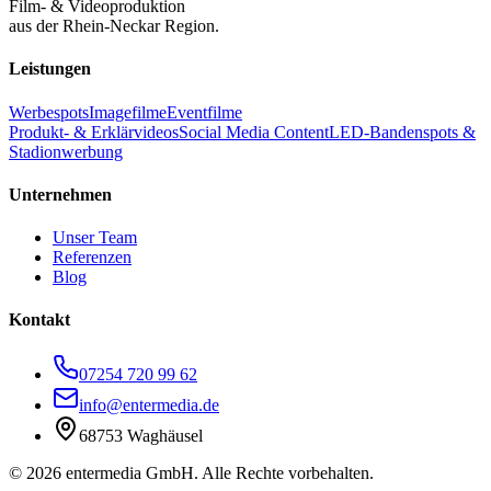
Film- & Videoproduktion
aus der Rhein-Neckar Region.
Leistungen
Werbespots
Imagefilme
Eventfilme
Produkt- & Erklärvideos
Social Media Content
LED-Bandenspots &
Stadionwerbung
Unternehmen
Unser Team
Referenzen
Blog
Kontakt
07254 720 99 62
info@entermedia.de
68753 Waghäusel
©
2026
entermedia GmbH. Alle Rechte vorbehalten.