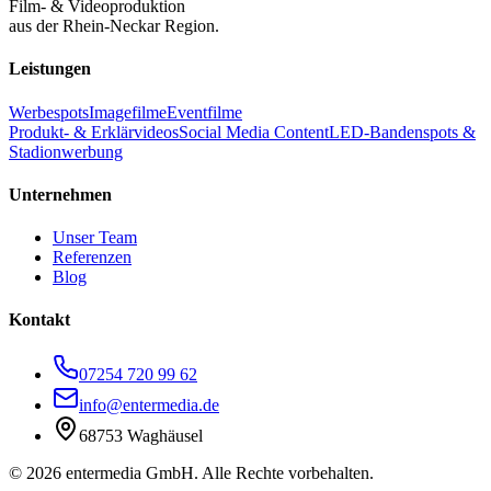
Film- & Videoproduktion
aus der Rhein-Neckar Region.
Leistungen
Werbespots
Imagefilme
Eventfilme
Produkt- & Erklärvideos
Social Media Content
LED-Bandenspots &
Stadionwerbung
Unternehmen
Unser Team
Referenzen
Blog
Kontakt
07254 720 99 62
info@entermedia.de
68753 Waghäusel
©
2026
entermedia GmbH. Alle Rechte vorbehalten.