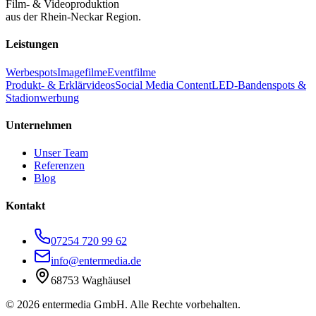
Film- & Videoproduktion
aus der Rhein-Neckar Region.
Leistungen
Werbespots
Imagefilme
Eventfilme
Produkt- & Erklärvideos
Social Media Content
LED-Bandenspots &
Stadionwerbung
Unternehmen
Unser Team
Referenzen
Blog
Kontakt
07254 720 99 62
info@entermedia.de
68753 Waghäusel
©
2026
entermedia GmbH. Alle Rechte vorbehalten.