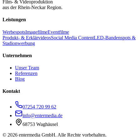
Film- & Videoproduktion
aus der Rhein-Neckar Region.
Leistungen
Werbespots
Imagefilme
Eventfilme
Produkt- & Erklärvideos
Social Media Content
LED-Bandenspots &
Stadionwerbung
Unternehmen
Unser Team
Referenzen
Blog
Kontakt
07254 720 99 62
info@entermedia.de
68753 Waghäusel
©
2026
entermedia GmbH. Alle Rechte vorbehalten.