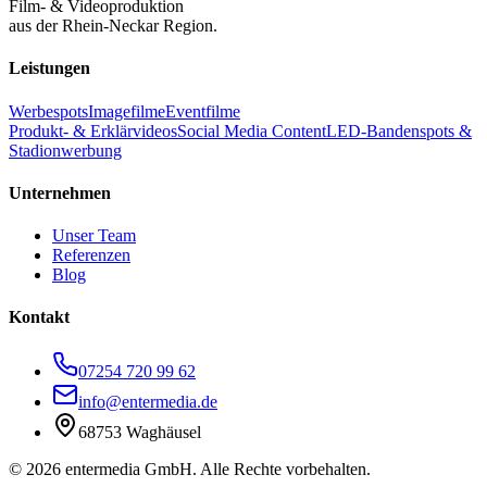
Film- & Videoproduktion
aus der Rhein-Neckar Region.
Leistungen
Werbespots
Imagefilme
Eventfilme
Produkt- & Erklärvideos
Social Media Content
LED-Bandenspots &
Stadionwerbung
Unternehmen
Unser Team
Referenzen
Blog
Kontakt
07254 720 99 62
info@entermedia.de
68753 Waghäusel
©
2026
entermedia GmbH. Alle Rechte vorbehalten.