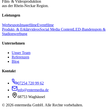
Film- & Videoproduktion
aus der Rhein-Neckar Region.
Leistungen
Werbespots
Imagefilme
Eventfilme
Produkt- & Erklärvideos
Social Media Content
LED-Bandenspots &
Stadionwerbung
Unternehmen
Unser Team
Referenzen
Blog
Kontakt
07254 720 99 62
info@entermedia.de
68753 Waghäusel
©
2026
entermedia GmbH. Alle Rechte vorbehalten.