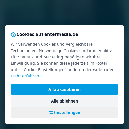
UHREN - OPTIK - SCHMUCK
Anton Schwandl GmbH
Cookies auf entermedia.de
Wir verwenden Cookies und vergleichbare
imagefilme
Technologien. Notwendige Cookies sind immer aktiv.
Für Statistik und Marketing benötigen wir Ihre
Einwilligung. Sie können diese jederzeit im Footer
unter „Cookie-Einstellungen" ändern oder widerrufen.
Mehr erfahren
Alle akzeptieren
PFLEGEHEIM ST. FRANZISKUS
Alle ablehnen
Caritas Mannheim
Einstellungen
imagefilme