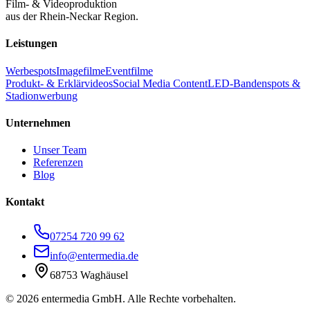
Film- & Videoproduktion
aus der Rhein-Neckar Region.
Leistungen
Werbespots
Imagefilme
Eventfilme
Produkt- & Erklärvideos
Social Media Content
LED-Bandenspots &
Stadionwerbung
Unternehmen
Unser Team
Referenzen
Blog
Kontakt
07254 720 99 62
info@entermedia.de
68753 Waghäusel
©
2026
entermedia GmbH. Alle Rechte vorbehalten.