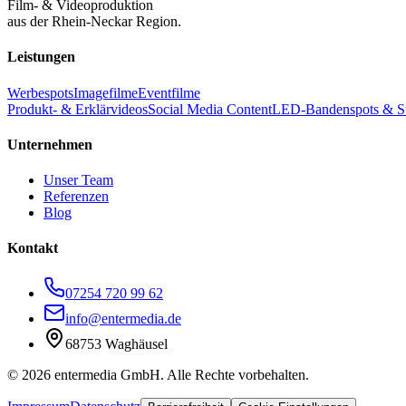
Film- & Videoproduktion
aus der Rhein-Neckar Region.
Leistungen
Werbespots
Imagefilme
Eventfilme
Produkt- & Erklärvideos
Social Media Content
LED-Bandenspots & S
Unternehmen
Unser Team
Referenzen
Blog
Kontakt
07254 720 99 62
info@entermedia.de
68753 Waghäusel
©
2026
entermedia GmbH. Alle Rechte vorbehalten.