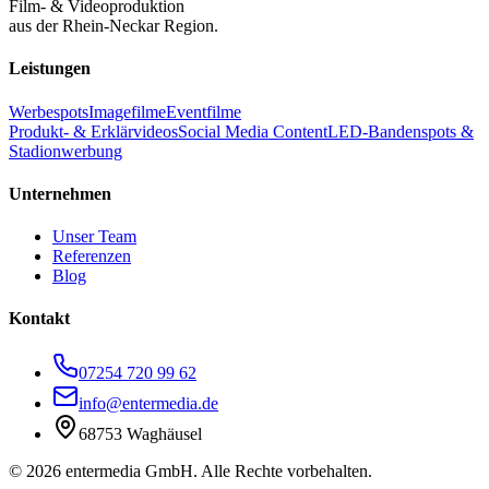
Film- & Videoproduktion
aus der Rhein-Neckar Region.
Leistungen
Werbespots
Imagefilme
Eventfilme
Produkt- & Erklärvideos
Social Media Content
LED-Bandenspots &
Stadionwerbung
Unternehmen
Unser Team
Referenzen
Blog
Kontakt
07254 720 99 62
info@entermedia.de
68753 Waghäusel
©
2026
entermedia GmbH. Alle Rechte vorbehalten.