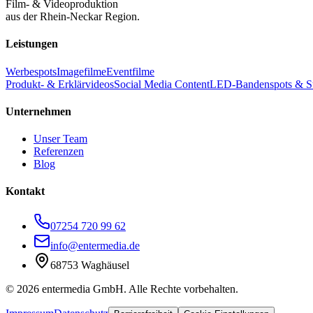
Film- & Videoproduktion
aus der Rhein-Neckar Region.
Leistungen
Werbespots
Imagefilme
Eventfilme
Produkt- & Erklärvideos
Social Media Content
LED-Bandenspots & S
Unternehmen
Unser Team
Referenzen
Blog
Kontakt
07254 720 99 62
info@entermedia.de
68753 Waghäusel
©
2026
entermedia GmbH. Alle Rechte vorbehalten.